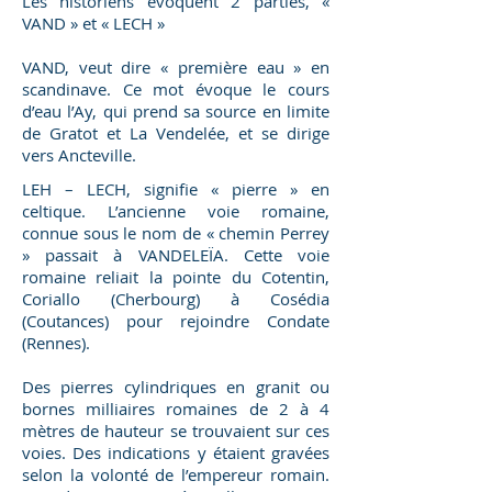
Les historiens évoquent 2 parties, «
VAND » et « LECH »
VAND, veut dire « première eau » en
scandinave. Ce mot évoque le cours
d’eau l’Ay, qui prend sa source en limite
de Gratot et La Vendelée, et se dirige
vers Ancteville.
LEH – LECH, signifie « pierre » en
celtique. L’ancienne voie romaine,
connue sous le nom de « chemin Perrey
» passait à VANDELEÏA. Cette voie
romaine reliait la pointe du Cotentin,
Coriallo (Cherbourg) à Cosédia
(Coutances) pour rejoindre Condate
(Rennes).
Des pierres cylindriques en granit ou
bornes milliaires romaines de 2 à 4
mètres de hauteur se trouvaient sur ces
voies. Des indications y étaient gravées
selon la volonté de l’empereur romain.