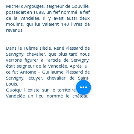
Michel d’Argouges, seigneur de Gouville,
possédait en 1688, un fief nommé le fief
de la Vandelée. Il y avait aussi deux
moulins, qui lui valaient 140 livres de
revenus.
Dans le 18ème siècle, René Plessard de
Servigny, chevalier, que plus tard nous
verrons figurer à l’article de Servigny,
était seigneur de la Vandelée. Après lui,
ce fut Antoine – Guillaume Plessard de
Servigny, écuyer, chevalier de Saint-
Louis.
Quoiqu’il existe sur le territoire de la
Vandelée un lieu nommé le château,
nous n’avons pu découvrir les traces
d’un château ou d’une demeure
baronniale.
Il nous faudra vérifier les origines du
manoir et de ses dépendances. Il est