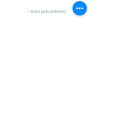
< Actu précédente
Actu suivante >
© 2024 - Conception NTIC, Mairie de La
Vendelée -
Mentions légales
-
Nous
contacter