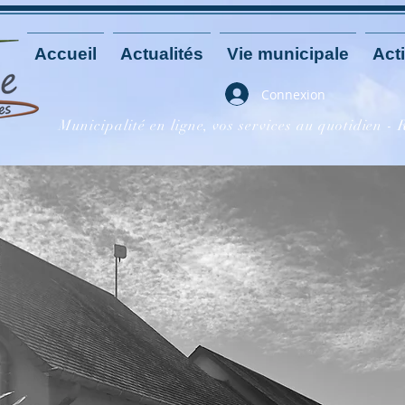
Accueil
Actualités
Vie municipale
Acti
Connexion
Municipalité en ligne, vos services au quotidien -
ure de la Mairie - ETE 20