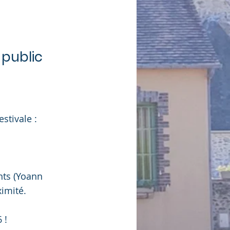
 public
stivale :
ints (Yoann
imité.
 !