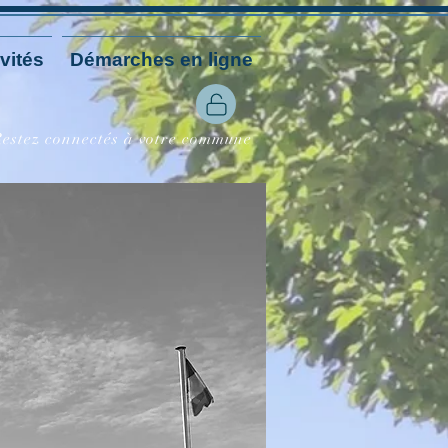
vités
Démarches en ligne
 Restez connectés à votre commune
26