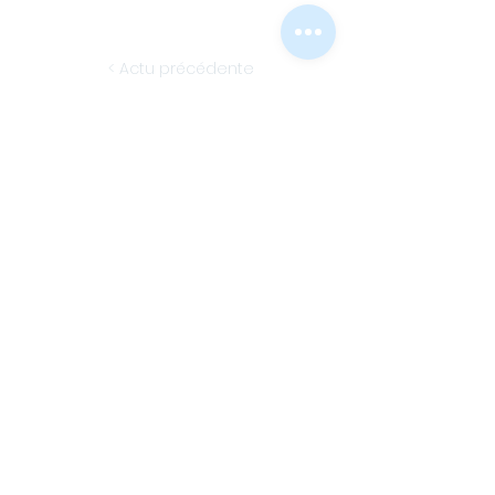
< Actu précédente
Actu suivante >
© 2024 - Conception NTIC, Mairie de La
Vendelée -
Mentions légales
-
Nous
contacter