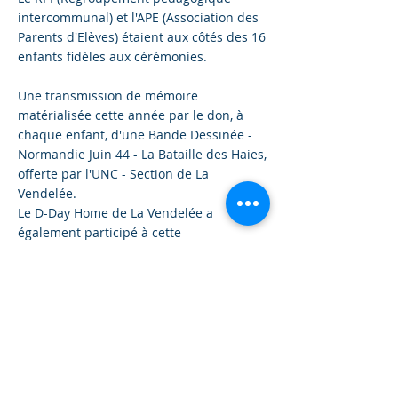
intercommunal) et l'APE (Association des
Parents d'Elèves) étaient aux côtés des 16
enfants fidèles aux cérémonies.
Une transmission de mémoire
matérialisée cette année par le don, à
chaque enfant, d'une Bande Dessinée -
Normandie Juin 44 - La Bataille des Haies,
offerte par l'UNC - Section de La
Vendelée.
Le D-Day Home de La Vendelée a
également participé à cette
commémoration en présentant un
véhicule militaire d'époque. Une mise en
scène historique pour transmettre le
souvenir de cette guerre et le sens de
cette victoire.
La municipalité vous remercie toutes et
tous de vos actions et de votre présence.